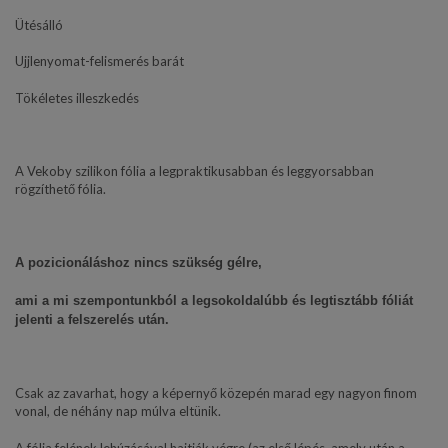
Ütésálló
Ujjlenyomat-felismerés barát
Tökéletes illeszkedés
A Vekoby szilikon fólia a legpraktikusabban és leggyorsabban
rögzíthető fólia.
A pozicionáláshoz nincs szükség gélre,
ami a mi szempontunkból a legsokoldalúbb és legtisztább fóliát
jelenti a felszerelés után.
Csak az zavarhat, hogy a képernyő közepén marad egy nagyon finom
vonal, de néhány nap múlva eltünik.
A fólia felének lehúzásával hajtják végre (az első lépés, amely után a