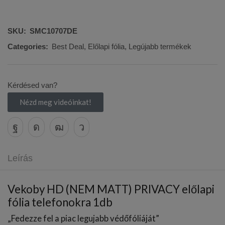
SKU:
SMC10707DE
Categories:
Best Deal
,
Előlapi fólia
,
Legújabb termékek
Kérdésed van?
Nézd meg videóinkat!
Leírás
Vekoby HD (NEM MATT) PRIVACY előlapi
fólia telefonokra 1db
„Fedezze fel a piac legujabb védőfóliáját”