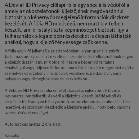
A Devia HD Privacy előlapi fólia egy speciális védőfólia,
amely az okostelefonok kijelzőjének megóvásán túl
biztosítja a képernyőn megjelenő információk diszkrét
kezelését. A fólia HD minőségű, nem matt kivitelben
készült, ami kristálytiszta képminőséget biztosít, így a
felhasználók a legapróbb részleteket is élesen láthatják
anélkül, hogy a kijelző fényessége csökkenne.
A fólia egyik fő jellemzője az adatvédelem: olyan speciális szűrőt
tartalmaz, amely csak a közvetlenül szemből néző felhasználónak engedi
a kijelzőt tisztán látni, míg oldalról nézve a képernyő tartalma
elhalványul vagy teljesen láthatatlanná válik. Ez kiváló megoldást nyújt a
személyes és érzékeny információk védelmére, például nyilvános
helyeken vagy tömegközlekedési eszközökön.
A Vekoby HD Privacy fólia emellett karcálló, ujjlenyomat-taszító
bevonattal rendelkezik, és védi a kijelzőt a kisebb ütődésektől és
sérülésektől. Könnyen felhelyezhető, buborékmentes alkalmazást tesz
lehetővé, és szorosan illeszkedik a kijelzőre anélkül, hogy befolyásolná
az érintésérzékenységet.
Automatikus javítás 2 óra alatt
Karcálló