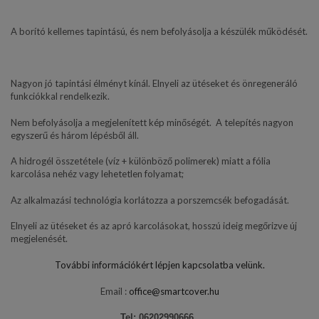
A borító kellemes tapintású, és nem befolyásolja a készülék működését.
Nagyon jó tapintási élményt kínál. Elnyeli az ütéseket és önregeneráló
funkciókkal rendelkezik.
Nem befolyásolja a megjelenített kép minőségét. A telepítés nagyon
egyszerű és három lépésből áll.
A hidrogél összetétele (víz + különböző polimerek) miatt a fólia
karcolása nehéz vagy lehetetlen folyamat;
Az alkalmazási technológia korlátozza a porszemcsék befogadását.
Elnyeli az ütéseket és az apró karcolásokat, hosszú ideig megőrizve új
megjelenését.
További információkért lépjen kapcsolatba velünk.
Email :
office@smartcover.hu
Tel: 06202990666