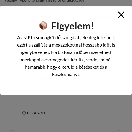
Vekoby Type-C to Lightning töltő és adatkábel
A
Vekoby Type-C to Lightning kábel
ideális választás iPhone és iPad
készülékek töltéséhez és adatátviteléhez. Kiváló minőségű anyagokból
készült, így hosszú élettartamot biztosít.
Figyelem!
Gyors töltés
és
adatátvitel
Az MPL csomagküldő szolgálat jelenleg leterhelt,
Strapabíró kialakítás
Kompatibilis minden Lightning csatlakozós eszközzel
ezért a szállítás a megszokottnál hosszabb időt is
Válaszd a Vekoby-t, ha megbízható és tartós kábelt keresel!
igénybe vehet. Ha biztosan időben szeretnéd
megkapni a csomagodat, kérjük, rendelj minél
hamarabb, hogy elkerüld a késéseket és a
készlethiányt.
Related Products
ELFOGYOTT