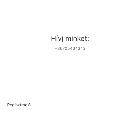
Hívj minket:
+36705434343
Regisztráció