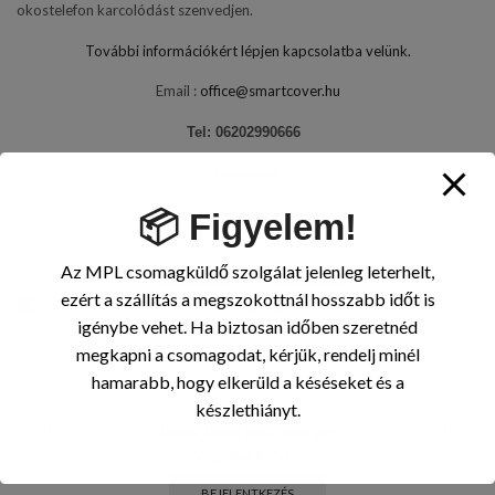
okostelefon karcolódást szenvedjen.
További információkért lépjen kapcsolatba velünk.
Email :
office@smartcover.hu
Tel: 06202990666
Facebook
📦 Figyelem!
Az MPL csomagküldő szolgálat jelenleg leterhelt,
Related Products
ezért a szállítás a megszokottnál hosszabb időt is
igénybe vehet. Ha biztosan időben szeretnéd
megkapni a csomagodat, kérjük, rendelj minél
hamarabb, hogy elkerüld a késéseket és a
készlethiányt.
Devia
,
Devia fólia vágó gép
Vágófej 135x...
BEJELENTKEZÉS