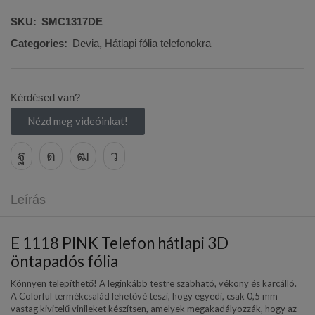
SKU:
SMC1317DE
Categories:
Devia
,
Hátlapi fólia telefonokra
Kérdésed van?
Nézd meg videóinkat!
Leírás
E 1118 PINK Telefon hátlapi 3D
öntapadós fólia
Könnyen telepíthető! A leginkább testre szabható, vékony és karcálló.
A Colorful termékcsalád lehetővé teszi, hogy egyedi, csak 0,5 mm
vastag kivitelű vinileket készítsen, amelyek megakadályozzák, hogy az