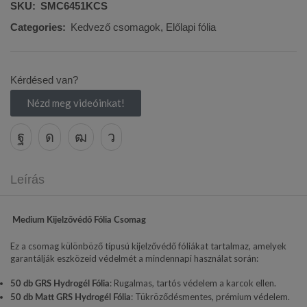
SKU:
SMC6451KCS
Categories:
Kedvező csomagok
,
Előlapi fólia
Kérdésed van?
Nézd meg videóinkat!
Leírás
Medium Kijelzővédő Fólia Csomag
Ez a csomag különböző típusú kijelzővédő fóliákat tartalmaz, amelyek
garantálják eszközeid védelmét a mindennapi használat során:
: Rugalmas, tartós védelem a karcok ellen.
50 db GRS Hydrogél Fólia
: Tükröződésmentes, prémium védelem.
50 db Matt GRS Hydrogél Fólia