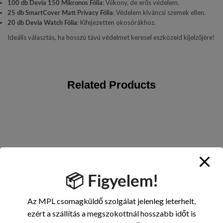
: Vékony, de erős védelem.
100 db Devia 150 Mikronos Fólia
: Védelem kíváncsi szemek ellen.
25 db SmartCover Matt Privacy Fólia
: Kifejezetten okosórákhoz.
20 db Devia Watch Fólia
Ideális választás, ha hosszú távú védelmet keresel eszközeid kijelzőjére!
Related Products
📦 Figyelem!
Az MPL csomagküldő szolgálat jelenleg leterhelt,
ezért a szállítás a megszokottnál hosszabb időt is