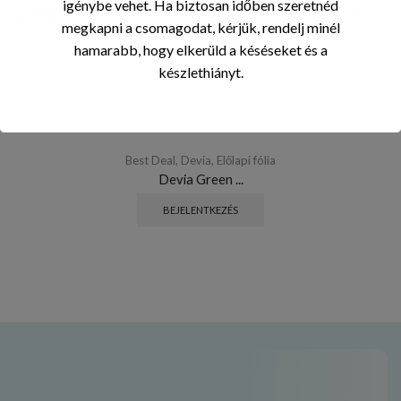
igénybe vehet. Ha biztosan időben szeretnéd
megkapni a csomagodat, kérjük, rendelj minél
hamarabb, hogy elkerüld a késéseket és a
készlethiányt.
Best Deal
,
Devia
,
Előlapi fólia
Devia Green ...
BEJELENTKEZÉS