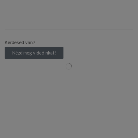
Kérdésed van?
Nézd meg videóinkat!
Leírás