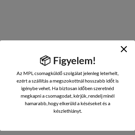
📦 Figyelem!
Az MPL csomagküldő szolgálat jelenleg leterhelt,
ezért a szállítás a megszokottnál hosszabb időt is
igénybe vehet. Ha biztosan időben szeretnéd
megkapni a csomagodat, kérjük, rendelj minél
hamarabb, hogy elkerüld a késéseket és a
készlethiányt.