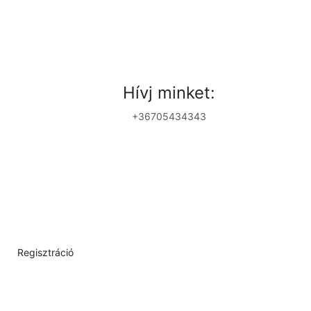
Hívj minket:
+36705434343
Regisztráció