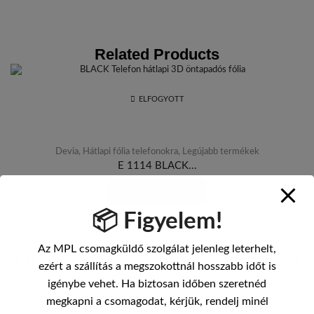
Related Products
ELFOGYOTT
Devia
,
Hátlapi fólia telefonokra
,
Legújabb termékek
E 1114 BLACK...
BEJELENTKEZÉS
📦 Figyelem!
Az MPL csomagküldő szolgálat jelenleg leterhelt,
ezért a szállítás a megszokottnál hosszabb időt is
igénybe vehet. Ha biztosan időben szeretnéd
megkapni a csomagodat, kérjük, rendelj minél