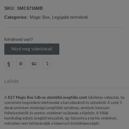
SKU:
SMC6716MB
Categories:
Magic Box
,
Legújabb termékek
Kérdésed van?
Nézd meg videóinkat!
Leírás
A
K27 Magic Box 5db-os utántöltő üvegfólia szett
tökéletes választás, ha
szeretnéd megvédeni telefonodat a karcolásoktól és ütésektől. A szett 5
darab prémium minőségű üvegfóliát tartalmaz, amelyek könnyen
felhelyezhetők és pontos védelmet nyújtanak a kijelzőn. A fóliák
kemikailag edzett üvegből készültek, így biztosítva a tartós védelmet,
miközben nem befolyásolják a képernyő érintőképességét.