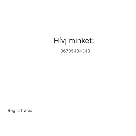
Hívj minket:
+36705434343
Regisztráció