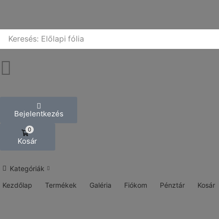
Keresés:
Előlapi fólia
Bejelentkezés
0
Kosár
Kategóriák
Kezdőlap
Termékek
Galéria
Fiókom
Pénztár
Kosár