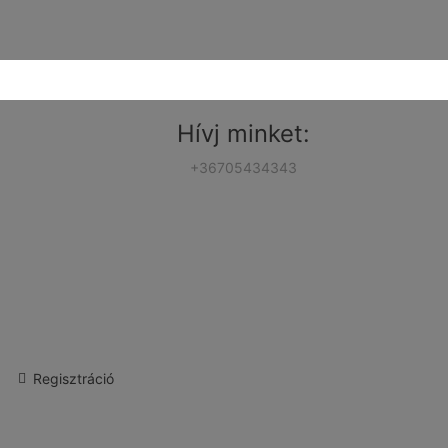
Hívj minket:
+36705434343
Regisztráció