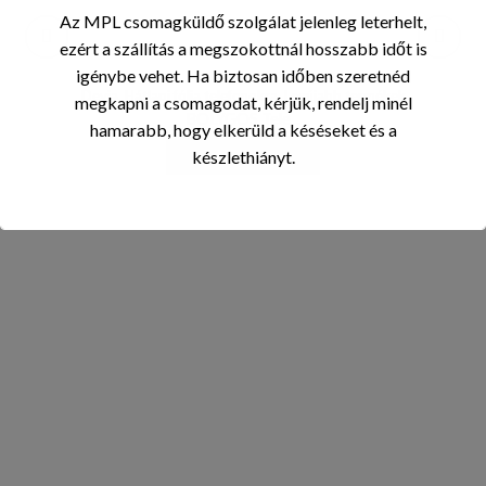
Az MPL csomagküldő szolgálat jelenleg leterhelt,
ezért a szállítás a megszokottnál hosszabb időt is
igénybe vehet. Ha biztosan időben szeretnéd
Devia
,
Hátlapi fólia telefonokra
,
Legújabb termékek
megkapni a csomagodat, kérjük, rendelj minél
BOLYGÓS Tele...
hamarabb, hogy elkerüld a késéseket és a
készlethiányt.
BEJELENTKEZÉS