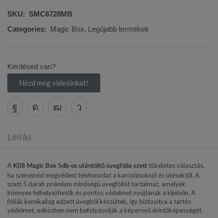
SKU:
SMC6728MB
Categories:
Magic Box
,
Legújabb termékek
Kérdésed van?
Nézd meg videóinkat!
Leírás
A
tökéletes választás,
K08 Magic Box 5db-os utántöltő üvegfólia szett
ha szeretnéd megvédeni telefonodat a karcolásoktól és ütésektől. A
szett 5 darab prémium minőségű üvegfóliát tartalmaz, amelyek
könnyen felhelyezhetők és pontos védelmet nyújtanak a kijelzőn. A
fóliák kemikailag edzett üvegből készültek, így biztosítva a tartós
védelmet, miközben nem befolyásolják a képernyő érintőképességét.