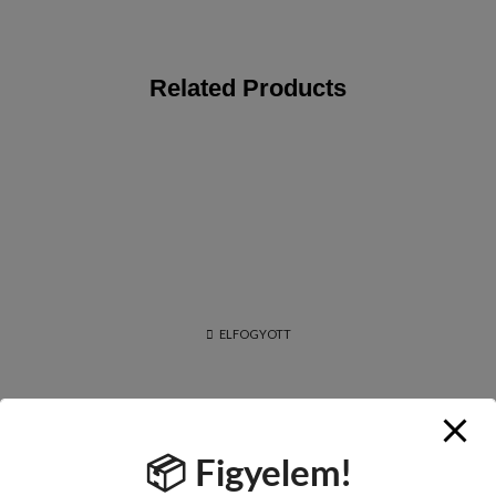
Related Products
ELFOGYOTT
📦 Figyelem!