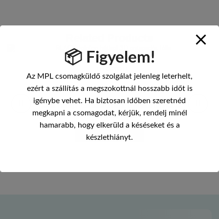
Related Products
📦 Figyelem!
ELFOGYOTT
Az MPL csomagküldő szolgálat jelenleg leterhelt,
ezért a szállítás a megszokottnál hosszabb időt is
igénybe vehet. Ha biztosan időben szeretnéd
Devia
,
Hátlapi fólia telefonokra
,
Legújabb termékek
megkapni a csomagodat, kérjük, rendelj minél
E 1114 BLACK...
hamarabb, hogy elkerüld a késéseket és a
BEJELENTKEZÉS
készlethiányt.