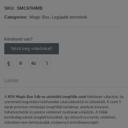
SKU:
SMC6704MB
Categories:
Magic Box
,
Legújabb termékek
Kérdésed van?
Nézd meg videóinkat!
Leírás
A
K04 Magic Box 5db-os utántöltő üvegfólia szett
tökéletes választás, ha
szeretnéd megvédeni telefonodat a karcolásoktól és ütésektől. A szett 5
darab prémium minőségű üvegfóliát tartalmaz, amelyek könnyen
felhelyezhetők és pontos védelmet nyújtanak a kijelzőn. A fóliák
kemikailag edzett üvegből készültek, így biztosítva a tartós védelmet,
miközben nem befolyásolják a képernyő érintőképességét.