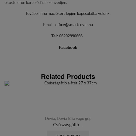
okostelefon karcolódást szenvedjen.
További információkért lépjen kapcsolatba velünk.
Email :
office@smartcover.hu
Tel: 06202990666
Facebook
Related Products
Devia
,
Devia fólia vágó gép
Csúszásgátló...