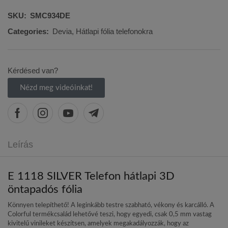
SKU:
SMC934DE
Categories:
Devia
,
Hátlapi fólia telefonokra
Kérdésed van?
Nézd meg videóinkat!
Leírás
E 1118 SILVER Telefon hátlapi 3D
öntapadós fólia
Könnyen telepíthető! A leginkább testre szabható, vékony és karcálló. A
Colorful termékcsalád lehetővé teszi, hogy egyedi, csak 0,5 mm vastag
kivitelű vinileket készítsen, amelyek megakadályozzák, hogy az