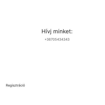
Hívj minket:
+36705434343
Regisztráció