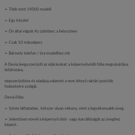
➢ Több mint 14000 modell
➢ Egy készlet
➢ Ön által vágott Az üzletben, a helyszínen
➢ Csak 10 másodperc
➢ Bármely telefon / óra modellhez stb
A Devia leegyszerűsíti az eljárásokat: a képernyővédő fólia megvásárlása,
leltározása,
népszerűsítése és eladása,valamint a nem létező raktári pozíciók
fedezésére szolgál.
Devia Fólia:
➢ Szinte láthatatlan, kétszer olyan vékony, mint a legvékonyabb üveg.
➢ Jelentősen növeli a képernyő ütés- vagy karcállóságát az üveghez
képest.