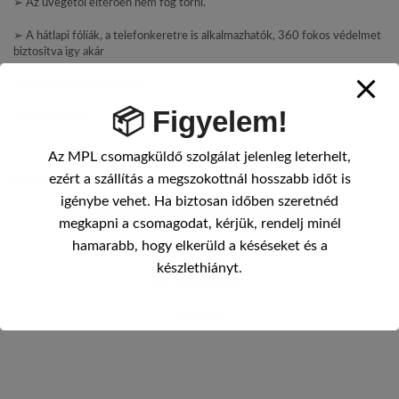
➢ Az üvegetől eltérően nem fog törni.
➢ A hátlapi fóliák, a telefonkeretre is alkalmazhatók, 360 fokos védelmet
biztositva igy akár
a legújabb modellekhez is!
📦 Figyelem!
➢ Egy készlet.
Az MPL csomagküldő szolgálat jelenleg leterhelt,
ezért a szállítás a megszokottnál hosszabb időt is
Részletekért kérjük, ne habozzon kapcsolatba lépni velünk!
igénybe vehet. Ha biztosan időben szeretnéd
További információkért lépjen kapcsolatba velünk.
megkapni a csomagodat, kérjük, rendelj minél
hamarabb, hogy elkerüld a késéseket és a
Email :
office@smartcover.hu
készlethiányt.
Tel: 06202990666
Facebook