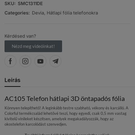
SKU:
SMC1311DE
Categories:
Devia
,
Hátlapi fólia telefonokra
Kérdésed van?
Nézd meg videóinkat!
Leírás
AC105 Telefon hátlapi 3D öntapadós fólia
Könnyen telepíthető! A leginkább testre szabható, vékony és karcálló. A
Colorful termékcsalád lehetővé teszi, hogy egyedi, csak 0,5 mm vastag
kivitelű vinileket készítsen, amelyek megakadályozzák, hogy az
okostelefon karcolódást szenvedjen.