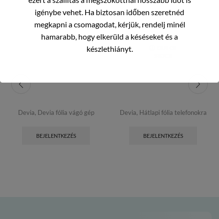
igénybe vehet. Ha biztosan időben szeretnéd
megkapni a csomagodat, kérjük, rendelj minél
hamarabb, hogy elkerüld a késéseket és a
készlethiányt.
OUT OF
STOCK
Devia
,
Devia fólia vágó gép
Devia
,
Hátlapi fólia telefonokra
BEJELENTKEZÉS
BEJELENTKEZÉS