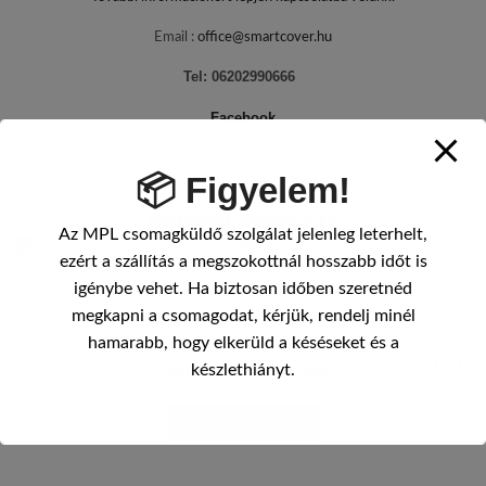
Email :
office@smartcover.hu
Tel: 06202990666
Facebook
📦 Figyelem!
Related Products
Az MPL csomagküldő szolgálat jelenleg leterhelt,
ezért a szállítás a megszokottnál hosszabb időt is
igénybe vehet. Ha biztosan időben szeretnéd
megkapni a csomagodat, kérjük, rendelj minél
hamarabb, hogy elkerüld a késéseket és a
készlethiányt.
Devia
,
Devia fólia vágó gép
BEJELENTKEZÉS