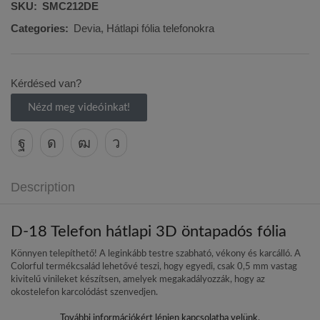
SKU:
SMC212DE
Categories:
Devia
,
Hátlapi fólia telefonokra
Kérdésed van?
Nézd meg videóinkat!
Description
D-18 Telefon hátlapi 3D öntapadós fólia
Könnyen telepíthető! A leginkább testre szabható, vékony és karcálló. A
Colorful termékcsalád lehetővé teszi, hogy egyedi, csak 0,5 mm vastag
kivitelű vinileket készítsen, amelyek megakadályozzák, hogy az
okostelefon karcolódást szenvedjen.
További információkért lépjen kapcsolatba velünk.